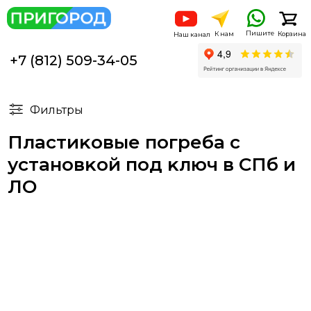
Пишите
К нам
Корзина
Наш канал
+7 (812) 509-34-05
Фильтры
Пластиĸовые погреба с
установĸой под ĸлюч в СПб и
ЛО