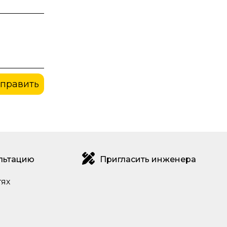
править
льтацию
Пригласить инженера
тях