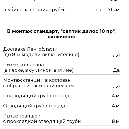
Глубина залегания трубы:
null - 71 см
В монтаж стандарт,
"септик далос 10 пр",
включено:
Доставка Лен. области
(до 8-й модели включительно)
Да
Рытье котлована
(в песке, в суглинок, в глине)
Да
Монтаж станции в котлован
с обратной засыпкой песком
Да
Подводящий трубопровод
4 м
Отводящий трубопровод
4 м
Рытье траншеи
с прокладкой отводящей трубы
8 м