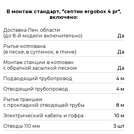
В монтаж стандарт,
"септик ergobox 4 pr",
включено:
Доставка Лен. области
(до 8-й модели включительно)
Да
Рытье котлована
(в песке, в суглинок, в глине)
Да
Монтаж станции в котлован
с обратной засыпкой песком
Да
Подводящий трубопровод
4 м
Отводящий трубопровод
4 м
Рытье траншеи
с прокладкой отводящей трубы
8 м
Электрический кабель и гофра
10 м
Отводы 110 мм
3 шт