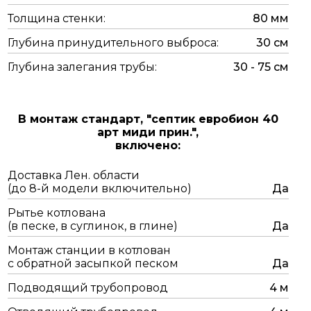
Толщина стенки:
80 мм
Глубина принудительного выброса:
30 см
Глубина залегания трубы:
30 - 75 см
В монтаж стандарт,
"септик евробион 40
арт миди прин.",
включено:
Доставка Лен. области
(до 8-й модели включительно)
Да
Рытье котлована
(в песке, в суглинок, в глине)
Да
Монтаж станции в котлован
с обратной засыпкой песком
Да
Подводящий трубопровод
4 м