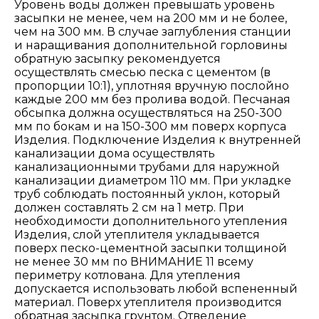
Уровень воды должен превышать уровень
засыпки не менее, чем на 200 мм и не более,
чем на 300 мм. В случае заглубления станции
и наращивания дополнительной горловины
обратную засыпку рекомендуется
осуществлять смесью песка с цементом (в
пропорции 10:1), уплотняя вручную послойно
каждые 200 мм без пролива водой. Песчаная
обсыпка должна осуществляться на 250-300
мм по бокам и на 150-300 мм поверх корпуса
Изделия. Подключение Изделия к внутренней
канализации дома осуществлять
канализационными трубами для наружной
канализации диаметром 110 мм. При укладке
труб соблюдать постоянный уклон, который
должен составлять 2 см на 1 метр. При
необходимости дополнительного утепления
Изделия, слой утеплителя укладывается
поверх песко-цементной засыпки толщиной
не менее 30 мм по ВНИМАНИЕ 11 всему
периметру котлована. Для утепления
допускается использовать любой вспененный
материал. Поверх утеплителя производится
обратная засыпка грунтом. Отведение