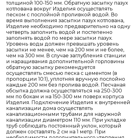
толщиной 100-150 мм. Обратную засыпку пазух
котлована вокруг Изделия осуществлять
песком с послойной проливкой водой. Во
время выполнения засыпки пазух котлована,
Изделие необходимо предварительно на одну
четверть заполнить водой и постепенно
заполнять водой по мере засыпки пазух.
Уровень воды должен превышать уровень
засыпки не менее, чем на 200 мм и не более,
чем на 300 мм. В случае заглубления станции
и наращивания дополнительной горловины
обратную засыпку рекомендуется
осуществлять смесью песка с цементом (в
пропорции 10:1), уплотняя вручную послойно
каждые 200 мм без пролива водой. Песчаная
обсыпка должна осуществляться на 250-300
мм по бокам и на 150-300 мм поверх корпуса
Изделия. Подключение Изделия к внутренней
канализации дома осуществлять
канализационными трубами для наружной
канализации диаметром 110 мм. При укладке
труб соблюдать постоянный уклон, который
должен составлять 2 см на 1 метр. При
необходимости дополнительного утепления