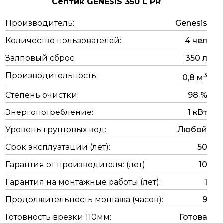
Септик GENESIS 350 L PR
Производитель:
Genesis
Количество пользователей:
4 чел
Залповый сброс:
350 л
Производительность:
3
0,8 м
Степень очистки:
98 %
Энергопотребление:
1 кВт
Уровень грунтовых вод:
Любой
Срок эксплуатации (лет):
50
Гарантия от производителя: (лет)
10
Гарантия на монтажные работы (лет):
1
Продолжительность монтажа (часов):
9
Готовность врезки 110мм:
Готова