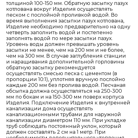
толщиной 100-150 мм. Обратную засыпку пазух
котлована вокруг Изделия осуществлять
песком с послойной проливкой водой. Во
время выполнения засыпки пазух котлована,
Изделие необходимо предварительно на одну
четверть заполнить водой и постепенно
заполнять водой по мере засыпки пазух.
Уровень воды должен превышать уровень
засыпки не менее, чем на 200 мм и не более,
чем на 300 мм. В случае заглубления станции
и наращивания дополнительной горловины
обратную засыпку рекомендуется
осуществлять смесью песка с цементом (в
пропорции 10:1), уплотняя вручную послойно
каждые 200 мм без пролива водой. Песчаная
обсыпка должна осуществляться на 250-300
мм по бокам и на 150-300 мм поверх корпуса
Изделия. Подключение Изделия к внутренней
канализации дома осуществлять
канализационными трубами для наружной
канализации диаметром 110 мм. При укладке
труб соблюдать постоянный уклон, который
должен составлять 2 см на 1 метр. При
необходимости дополнительного утепления