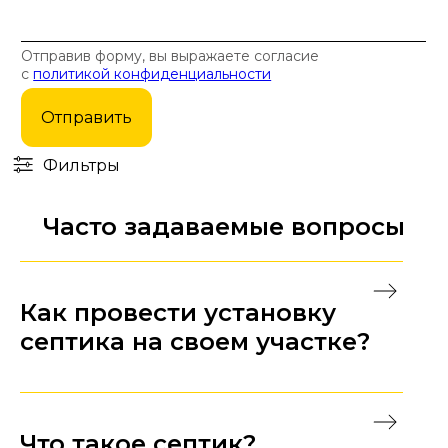
Отправив форму, вы выражаете согласие
с
политикой конфиденциальности
Отправить
Фильтры
Часто задаваемые вопросы
Как провести установку
септика на своем участке?
Перед тем, как устанавливать септик на
выбранном вами участке, сначала нужно
Что такое септик?
подобрать ту его разновидность, которая