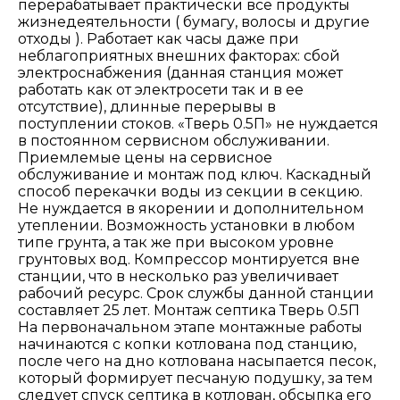
перерабатывает практически все продукты
жизнедеятельности ( бумагу, волосы и другие
отходы ). Работает как часы даже при
неблагоприятных внешних факторах: сбой
электроснабжения (данная станция может
работать как от электросети так и в ее
отсутствие), длинные перерывы в
поступлении стоков. «Тверь 0.5П» не нуждается
в постоянном сервисном обслуживании.
Приемлемые цены на сервисное
обслуживание и монтаж под ключ. Каскадный
способ перекачки воды из секции в секцию.
Не нуждается в якорении и дополнительном
утеплении. Возможность установки в любом
типе грунта, а так же при высоком уровне
грунтовых вод. Компрессор монтируется вне
станции, что в несколько раз увеличивает
рабочий ресурс. Срок службы данной станции
составляет 25 лет. Монтаж септика Тверь 0.5П
На первоначальном этапе монтажные работы
начинаются с копки котлована под станцию,
после чего на дно котлована насыпается песок,
который формирует песчаную подушку, за тем
следует спуск септика в котлован, обсыпка его