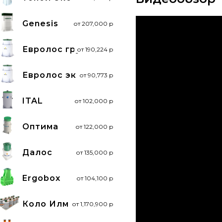
Genesis
от 207,000 р
Евролос грунт
от 190,224 р
Евролос эко
от 90,773 р
ITAL
от 102,000 р
Оптима
от 122,000 р
Далос
от 135,000 р
Ergobox
от 104,100 р
Коло Илма
от 1,170,900 р