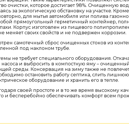
тво очистки, которое достигает 98%. Очищенную во
саясь за экологическую обстановку на участке. Кроме
повторно, для мытья автомобиля или полива газонно
собой прямоугольный герметичный контейнер, пол
пахи. Корпус изготовлен из пищевого полипропилен
не меняет своих свойств и не подвержен коррозии.
рен самотечный сброс очищенных стоков из контейн
вленной под наклоном трубе.
емы не требует специального оборудования. Откач
насоса и выбросить в компостную яму – очищенный
ющей среды. Консервация на зиму также не повлече
еобходимо остановить работу септика, слить лишнюю
трическое оборудование и хранить его в тепле.
годаря своей простоте и в то же время высокому ка
го и бесперебойно обеспечивать комфорт всем пр