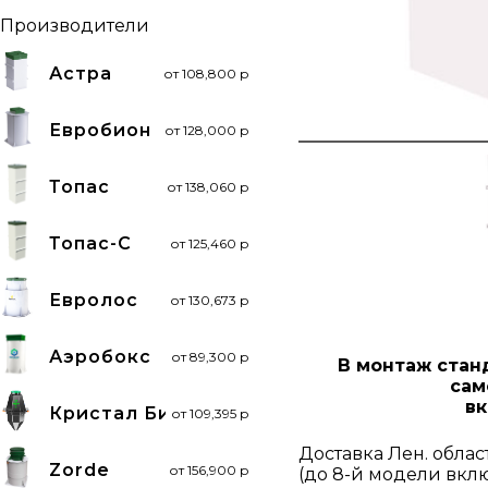
Производители
Астра
от 108,800 р
Евробион
от 128,000 р
Топас
от 138,060 р
Топас-C
от 125,460 р
Евролос
от 130,673 р
Аэробокс
от 89,300 р
В монтаж стан
сам
вк
Кристал Био
от 109,395 р
Доставка Лен. облас
Zorde
от 156,900 р
(до 8-й модели вкл