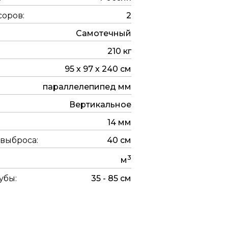
соров:
2
Самотечный
210 кг
95 х 97 х 240 см
параллелепипед мм
Вертикальное
14 мм
 выброса:
40 см
3
м
убы:
35 - 85 см