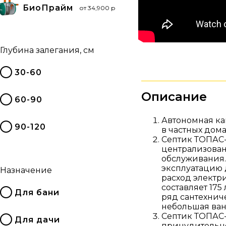
БиоПрайм
от 34,900 р
Глубина залегания, см
30-60
Описание
60-90
Автономная ка
90-120
в частных дом
Септик ТОПАС-4
централизован
обслуживания.
эксплуатацию д
Назначение
расход электри
составляет 17
Для бани
ряд сантехниче
небольшая ва
Септик ТОПАС-
Для дачи
принудительно