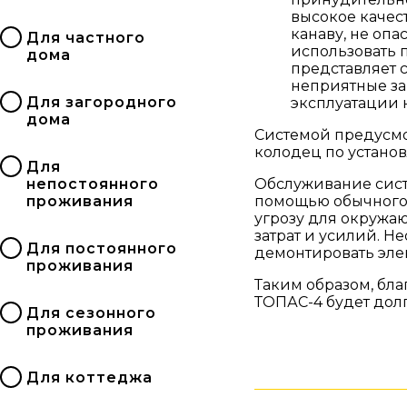
высокое качес
канаву, не опа
Для частного
использовать 
дома
представляет 
неприятные за
Для загородного
эксплуатации 
дома
Системой предусмот
колодец по устано
Для
Обслуживание сист
непостоянного
помощью обычного 
проживания
угрозу для окружа
затрат и усилий. Н
Для постоянного
демонтировать элек
проживания
Таким образом, бла
ТОПАС-4 будет дол
Для сезонного
проживания
Для коттеджа