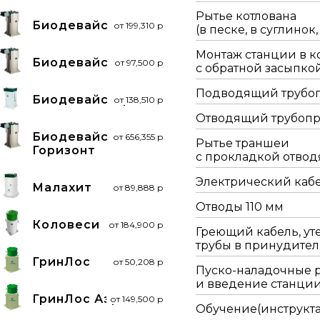
Рытье котлована
Биодевайс Гост
от 199,310 р
(в песке, в суглинок,
Монтаж станции в к
Биодевайс Эко
от 97,500 р
с обратной засыпко
Подводящий трубо
Биодевайс Про
от 138,510 р
Отводящий трубоп
Биодевайс
от 656,355 р
Рытье траншеи
Горизонт
с прокладкой отво
Электрический кабе
Малахит
от 89,888 р
Отводы 110 мм
Коловеси
от 184,900 р
Греющий кабель, ут
трубы в принудител
ГринЛос
от 50,208 р
Пуско-наладочные 
и введение станции
ГринЛос Аэро
от 149,500 р
Обучение(инструкт