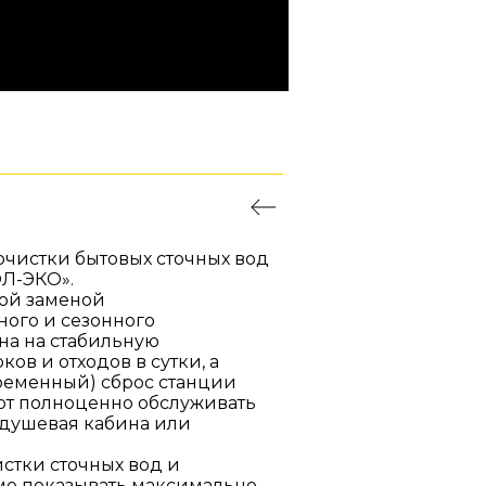
очистки бытовых сточных вод
ОЛ-ЭКО».
ной заменой
ого и сезонного
на на стабильную
ов и отходов в сутки, а
овременный) сброс станции
яют полноценно обслуживать
 1 душевая кабина или
стки сточных вод и
ме показывать максимально