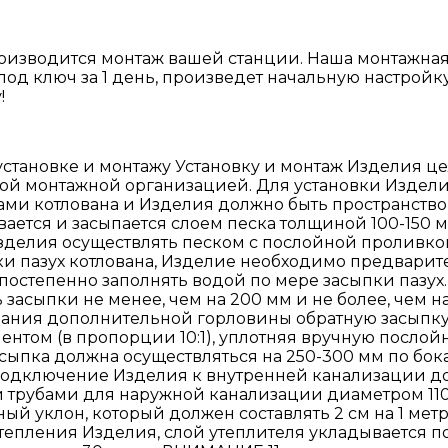
оизводится монтаж вашей станции. Наша монтажная
под ключ за 1 день, произведет начальную настройку
!
становке и монтажу Установку и монтаж Изделия ц
й монтажной организацией. Для установки Изделия
ми котлована и Изделия должно быть пространство
ается и засыпается слоем песка толщиной 100-150 м
Изделия осуществлять песком с послойной проливко
и пазух котлована, Изделие необходимо предварите
постепенно заполнять водой по мере засыпки пазух
засыпки не менее, чем на 200 мм и не более, чем на
ания дополнительной горловины обратную засыпку
ентом (в пропорции 10:1), уплотняя вручную посло
сыпка должна осуществляться на 250-300 мм по бока
Подключение Изделия к внутренней канализации д
трубами для наружной канализации диаметром 110 
ый уклон, который должен составлять 2 см на 1 мет
тепления Изделия, слой утеплителя укладывается п