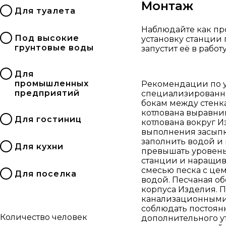
Монтаж
Для туалета
Наблюдайте как пр
Под высокие
установку станции 
грунтовые воды
запустит её в работу
Для
промышленных
Рекомендации по у
предприятий
специализированно
бокам между стенка
котлована выравнив
Для гостиниц
котлована вокруг 
выполнения засыпк
заполнить водой и 
Для кухни
превышать уровень 
станции и наращив
смесью песка с цем
Для поселка
водой. Песчаная об
корпуса Изделия. 
канализационными 
соблюдать постоянн
Количество человек
дополнительного у