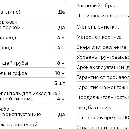
Залповый сброс:
 в глине)
Да
Производительность
отлован
Степень очистки:
й песком
Да
Материал корпуса:
провод
4 м
Энергопотребление:
ровод
4 м
Уровень грунтовых в
дящей трубы
8 м
Срок эксплуатации (л
ль и гофра
10 м
Гарантия от производ
3 шт
Гарантия на монтажны
еплитель для исходящей
Продолжительность м
ьной системе
4 м
Вид бактерий:
работы
 в эксплуатацию
Да
Готовность врезки 11
аж) правильной
Страна производства