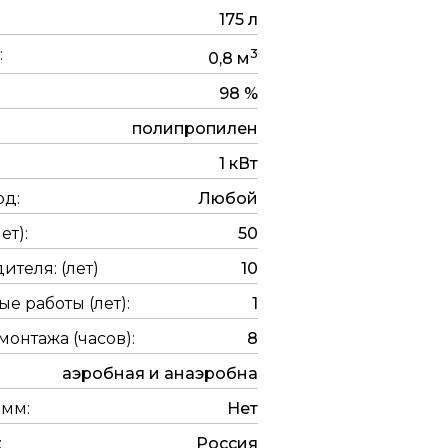
175 л
:
3
0,8 м
98 %
полипропилен
1 кВт
од:
Любой
ет):
50
ителя: (лет)
10
е работы (лет):
1
онтажа (часов):
8
аэробная и анаэробна
0мм:
Нет
:
Россия