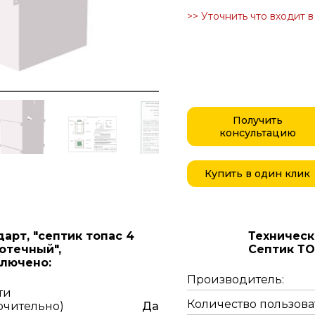
>> Уточнить что входит 
Получить
консультацию
Купить в один клик
дарт,
"септик топас 4
Техническ
отечный",
Септик Т
лючено:
Производитель:
ти
Количество пользова
ючительно)
Да