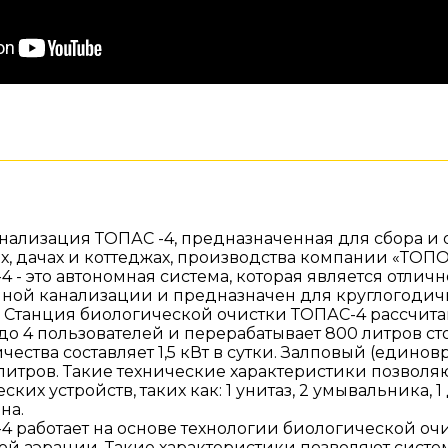
нализация ТОПАС -4, предназначенная для сбора и 
ах, дачах и коттеджах, производства компании «ТОП
 - это автономная система, которая является отлич
ной канализации и предназначен для круглогодичн
 Станция биологической очистки ТОПАС-4 рассчита
о 4 пользователей и перерабатывает 800 литров сток
чества составляет 1,5 кВт в сутки. Залповый (един
5 литров. Такие технические характеристики позвол
ских устройств, таких как: 1 унитаз, 2 умывальника,
нна.
4 работает на основе технологии биологической очи
й аэрации. Такие характеристики позволяют систе