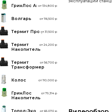
эксплуатации стан
ГринЛос Аква
от 134,800 р
Волгарь
от 116,500 р
Термит Профи
от 31,500 р
Термит
от 24,200 р
Накопитель
Термит
от 56,700 р
Трансформер
Колос
от 110,000 р
ГринЛос
от 79,314 р
Накопитель
Видеообзор
Топол-Эко
от 65,070 р