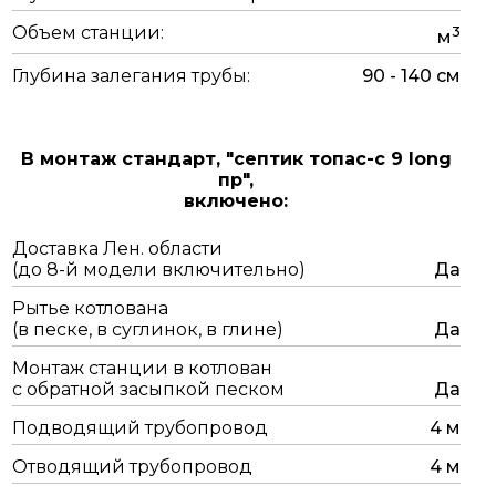
Объем станции:
3
м
Глубина залегания трубы:
90 - 140 см
В монтаж стандарт,
"септик топас-с 9 long
пр",
включено:
Доставка Лен. области
(до 8-й модели включительно)
Да
Рытье котлована
(в песке, в суглинок, в глине)
Да
Монтаж станции в котлован
с обратной засыпкой песком
Да
Подводящий трубопровод
4 м
Отводящий трубопровод
4 м