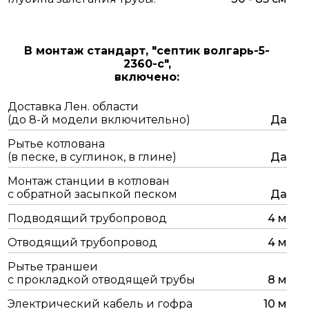
В монтаж стандарт,
"септик волгарь-5-
2360-c",
включено:
Доставка Лен. области
(до 8-й модели включительно)
Да
Рытье котлована
(в песке, в суглинок, в глине)
Да
Монтаж станции в котлован
с обратной засыпкой песком
Да
Подводящий трубопровод
4 м
Отводящий трубопровод
4 м
Рытье траншеи
с прокладкой отводящей трубы
8 м
Электрический кабель и гофра
10 м